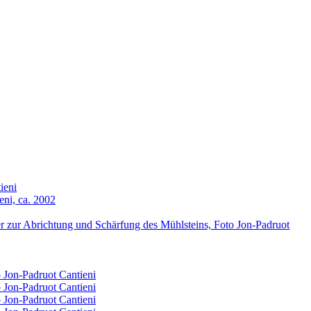
ieni
eni, ca. 2002
 zur Abrichtung und Schärfung des Mühlsteins, Foto Jon-Padruot
o Jon-Padruot Cantieni
o Jon-Padruot Cantieni
o Jon-Padruot Cantieni