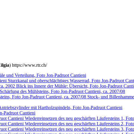
ilgia
) https://www.rtr.ch/
le und Verteilung, Foto Jon-Padruot Cantieni
Sturzkanal und oberschlächtiges Wasserrad, Foto Jon-Padruot Cant
Blick ins Innere der Mühle: Übersicht, Foto Jon-Padruot Canti
Schärfung des Mühlsteins, Foto Jon-Padruot Cantieni, ca. 2007/08
Stock- und Billenhammer
Antriebszylinder mit Hartholzspindeln, Foto Jon-Padruot Cantieni
n-Padruot Cantieni
Wiederreinsetzen des neu geschärften Läufersteins 1, Fot
Wiederreinsetzen des neu geschärften Läufersteins 2, Fot
Wiederreinsetzen des neu geschärften Läufersteins 3, Fot